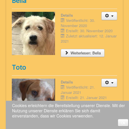
Bella
Details
Veröffentlicht: 30.
November 2020
Erstellt: 30. November 2020
Zuletzt aktualisiert: 12. Januar
2021
Weiterlesen: Bella
Toto
Details
Veröffentlicht: 21.
Januar 2021
Erstellt: 21. Januar 2021
Zuletzt aktualisiert: 07.
Cookies erleichtern die Bereitstellung unserer Dienste. Mit der
Februar 2022
Nutzung unserer Dienste erklären Sie sich damit
einverstanden, dass wir Cookies verwenden.
Weiterlesen: Toto
Ok