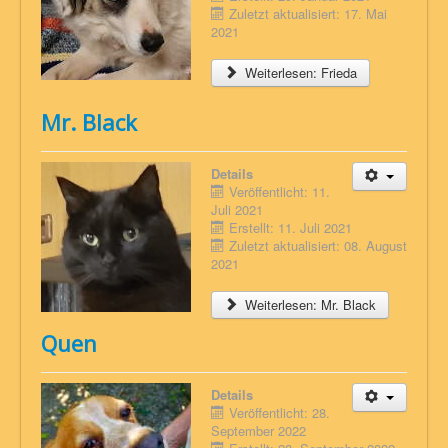
Zuletzt aktualisiert: 17. Mai
2021
Weiterlesen: Frieda
Mr. Black
Details
Veröffentlicht: 11.
Juli 2021
Erstellt: 11. Juli 2021
Zuletzt aktualisiert: 08. August
2021
Weiterlesen: Mr. Black
Quen
Details
Veröffentlicht: 28.
September 2022