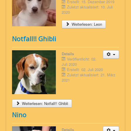
Erstellt: 15. Dezember 2019
Zuletzt aktualisiert: 10. Juli
2020
Weiterlesen: Leon
Notfall!! Ghibli
Details
Veröffentlicht: 02.
Juli 2020
Erstellt: 02. Juli 2020
Zuletzt aktualisiert: 21. März
2021
Weiterlesen: Notfall!! Ghibli
Nino
Details