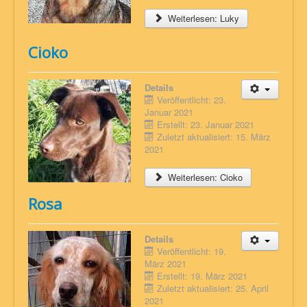
Weiterlesen: Luky
Cioko
Details
Veröffentlicht: 23.
Januar 2021
Erstellt: 23. Januar 2021
Zuletzt aktualisiert: 15. März
2021
Weiterlesen: Cioko
Rosa
Details
Veröffentlicht: 19.
März 2021
Erstellt: 19. März 2021
Zuletzt aktualisiert: 25. April
2021