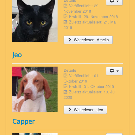
Details
Veröffentlicht: 29.
November 2018
Erstellt: 29. November 2018
Zuletzt aktualisiert: 21. Mai
2019
Weiterlesen: Amelio
Jeo
Details
Veröffentlicht: 01.
Oktober 2019
Erstellt: 01. Oktober 2019
Zuletzt aktualisiert: 10. Juli
2020
Weiterlesen: Jeo
Capper