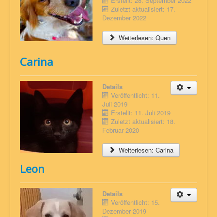
Erstellt: 28. September 2022
Zuletzt aktualisiert: 17.
Dezember 2022
Weiterlesen: Quen
Carina
Details
Veröffentlicht: 11.
Juli 2019
Erstellt: 11. Juli 2019
Zuletzt aktualisiert: 18.
Februar 2020
Weiterlesen: Carina
Leon
Details
Veröffentlicht: 15.
Dezember 2019