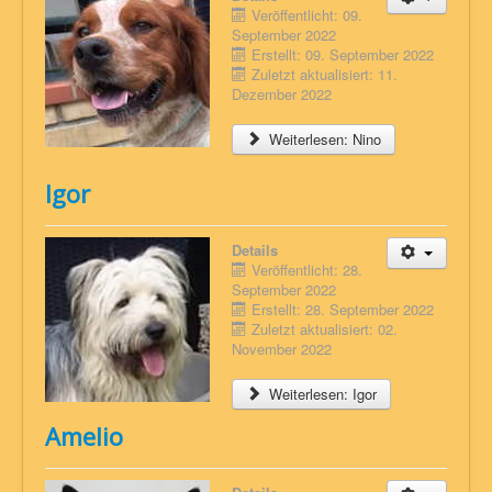
Veröffentlicht: 09.
September 2022
Erstellt: 09. September 2022
Zuletzt aktualisiert: 11.
Dezember 2022
Weiterlesen: Nino
Igor
Details
Veröffentlicht: 28.
September 2022
Erstellt: 28. September 2022
Zuletzt aktualisiert: 02.
November 2022
Weiterlesen: Igor
Amelio