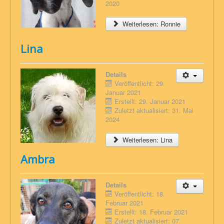
2020
Weiterlesen: Ronnie
Lina
Details
Veröffentlicht: 29.
Januar 2021
Erstellt: 29. Januar 2021
Zuletzt aktualisiert: 31. Mai
2024
Weiterlesen: Lina
Ambra
Details
Veröffentlicht: 18.
Februar 2021
Erstellt: 18. Februar 2021
Zuletzt aktualisiert: 07.