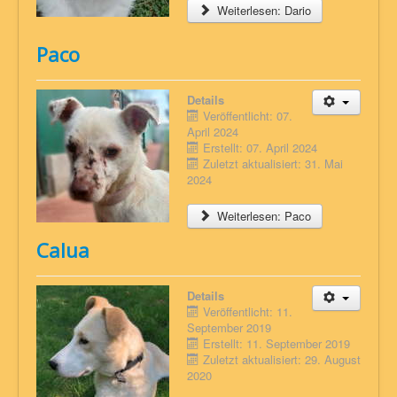
Weiterlesen: Dario
Paco
Details
Veröffentlicht: 07.
April 2024
Erstellt: 07. April 2024
Zuletzt aktualisiert: 31. Mai
2024
Weiterlesen: Paco
Calua
Details
Veröffentlicht: 11.
September 2019
Erstellt: 11. September 2019
Zuletzt aktualisiert: 29. August
2020