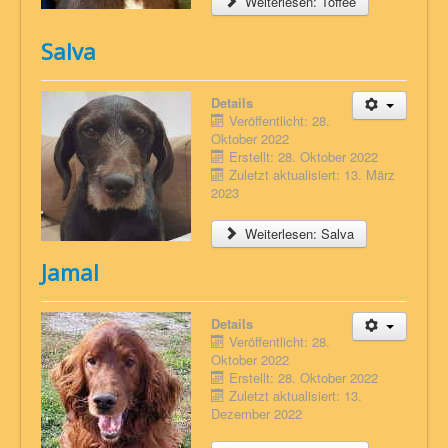
Weiterlesen: Toffee
Salva
Details
Veröffentlicht: 28.
Oktober 2022
Erstellt: 28. Oktober 2022
Zuletzt aktualisiert: 13. März
2023
Weiterlesen: Salva
Jamal
Details
Veröffentlicht: 28.
Oktober 2022
Erstellt: 28. Oktober 2022
Zuletzt aktualisiert: 13.
Dezember 2022