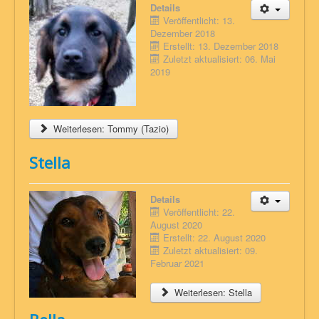
Details
Veröffentlicht: 13.
Dezember 2018
Erstellt: 13. Dezember 2018
Zuletzt aktualisiert: 06. Mai
2019
Weiterlesen: Tommy (Tazio)
Stella
Details
Veröffentlicht: 22.
August 2020
Erstellt: 22. August 2020
Zuletzt aktualisiert: 09.
Februar 2021
Weiterlesen: Stella