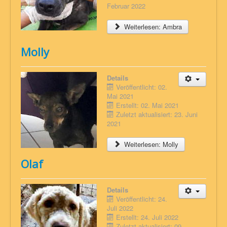
Februar 2022
Weiterlesen: Ambra
Molly
Details
Veröffentlicht: 02.
Mai 2021
Erstellt: 02. Mai 2021
Zuletzt aktualisiert: 23. Juni
2021
Weiterlesen: Molly
Olaf
Details
Veröffentlicht: 24.
Juli 2022
Erstellt: 24. Juli 2022
Zuletzt aktualisiert: 09.