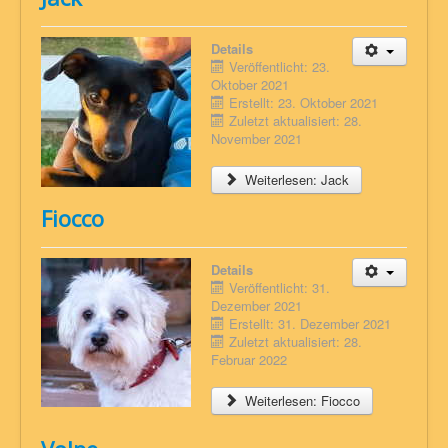
Details
Veröffentlicht: 23.
Oktober 2021
Erstellt: 23. Oktober 2021
Zuletzt aktualisiert: 28.
November 2021
Weiterlesen: Jack
Fiocco
Details
Veröffentlicht: 31.
Dezember 2021
Erstellt: 31. Dezember 2021
Zuletzt aktualisiert: 28.
Februar 2022
Weiterlesen: Fiocco