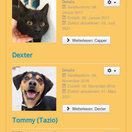
Details
Veröffentlicht: 06.
Januar 2017
Erstellt: 06. Januar 2017
Zuletzt aktualisiert: 03. Juni
2021
Weiterlesen: Capper
Dexter
Details
Veröffentlicht: 05.
November 2018
Erstellt: 05. November 2018
Zuletzt aktualisiert: 01. März
2021
Weiterlesen: Dexter
Tommy (Tazio)