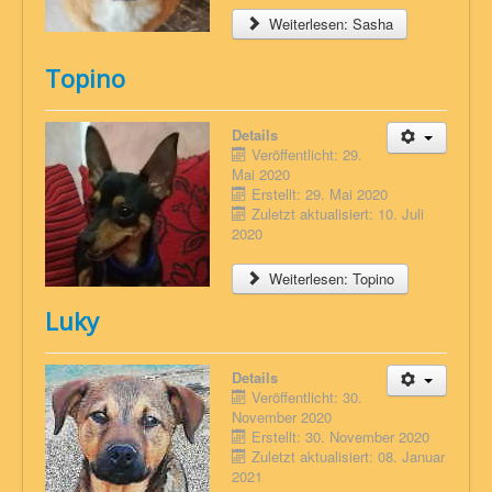
Weiterlesen: Sasha
Topino
Details
Veröffentlicht: 29.
Mai 2020
Erstellt: 29. Mai 2020
Zuletzt aktualisiert: 10. Juli
2020
Weiterlesen: Topino
Luky
Details
Veröffentlicht: 30.
November 2020
Erstellt: 30. November 2020
Zuletzt aktualisiert: 08. Januar
2021