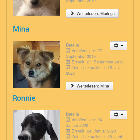
September 2019
Weiterlesen: Meringa
Mina
Details
Veröffentlicht: 27.
September 2019
Erstellt: 27. September 2019
Zuletzt aktualisiert: 15. Juli
2020
Weiterlesen: Mina
Ronnie
Details
Veröffentlicht: 24.
Januar 2020
Erstellt: 24. Januar 2020
Zuletzt aktualisiert: 18. Juni